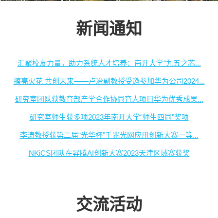
新闻通知
汇聚校友力量，助力系统人才培养：南开大学“九五之芯...
擦亮火花 共创未来——卢冶副教授受邀参加华为公司2024...
研究室团队获教育部产学合作协同育人项目华为优秀成果...
研究室师生获多项2023年南开大学“师生四同”奖项
李涛教授获第二届“光华杯”千兆光网应用创新大赛一等...
NKiCS团队在昇腾AI创新大赛2023天津区域赛获奖
交流活动